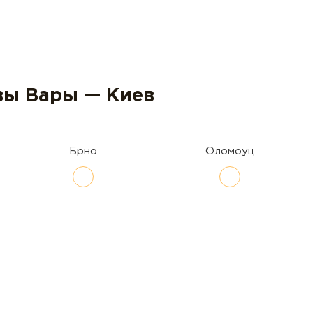
вы Вары — Киев
Брно
Оломоуц