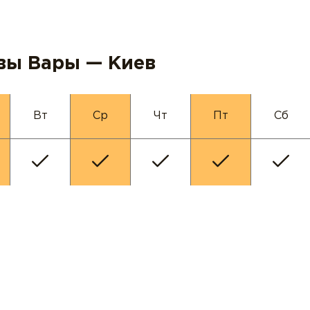
вы Вары — Киев
Вт
Ср
Чт
Пт
Сб