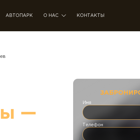
АВТОПАРК
О НАС
КОНТАКТЫ
иев
ЗАБРОНИР
Имя
ры —
Телефон