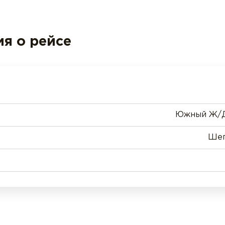
я о рейсе
Южный Ж/Д 
Шег