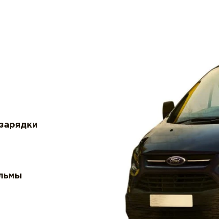
 зарядки
льмы