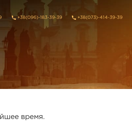
9
+38(096)-183-39-39
+38(073)-414-39-39
айшее время.